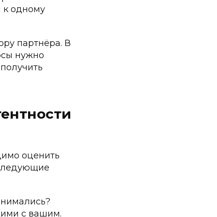
 к одному
ору партнёра. В
осы нужно
 получить
тентности
димо оценить
 следующие
занимались?
жими с вашим.