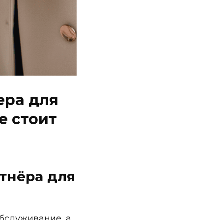
ера для
е стоит
тнёра для
бслуживание, а