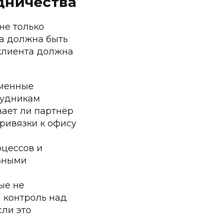
дничества
не только
ма должна быть
 клиента должна
еменные
рудникам
вает ли партнёр
привязки к офису
оцессов и
ьными
ые не
 контроль над
сли это