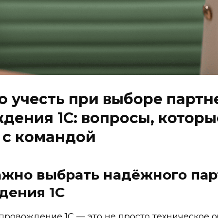
о учесть при выборе партн
дения 1С: вопросы, которы
 с командой
ажно выбрать надёжного пар
дения 1С
провождение 1С — это не просто техническое о