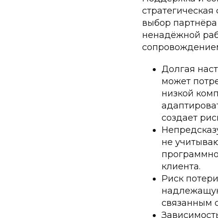
стратегическая
выбор партнёра
ненадёжной раб
сопровождением
Долгая наст
может потре
низкой комп
адаптироват
создает рис
Непредсказ
не учитыва
программно
клиента.
Риск потери
надлежащую
связанным 
Зависимость