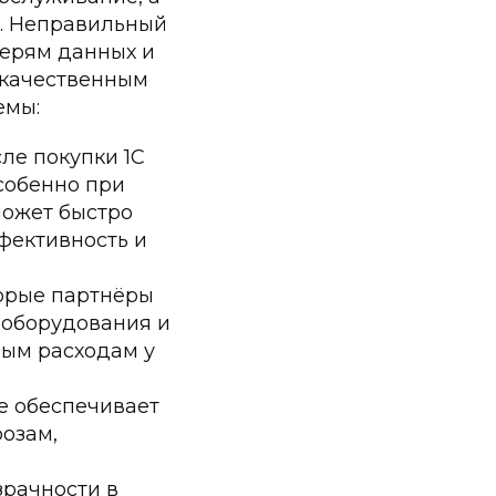
а. Неправильный
терям данных и
екачественным
емы:
ле покупки 1С
собенно при
может быстро
фективность и
торые партнёры
 оборудования и
ным расходам у
е обеспечивает
озам,
зрачности в