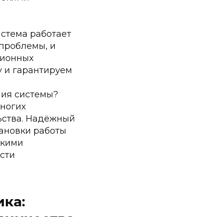
истема работает
 проблемы, и
ционных
у и гарантируем
ния системы?
ногих
ьства. Надёжный
ановки работы
скими
сти
ика: