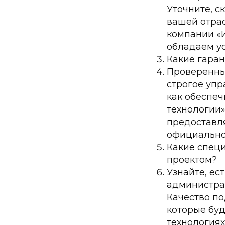
Уточните, с
вашей отрас
компании «И
обладаем у
Какие гаран
Проверенны
строгое упр
как обеспеч
технологии»
предоставл
официально
Какие специ
проектом?
Узнайте, ес
администра
Качество по
которые бу
технологиях