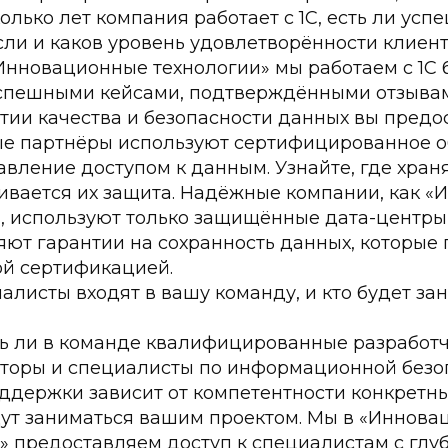
колько лет компания работает с 1С, есть ли усп
ли и каков уровень удовлетворённости клиент
нновационные технологии» мы работаем с 1С б
спешными кейсами, подтверждёнными отзывам
тии качества и безопасности данных вы предо
е партнёры используют сертифицированное о
авление доступом к данным. Узнайте, где хран
ивается их защита. Надёжные компании, как 
, используют только защищённые дата-центры
яют гарантии на сохранность данных, которы
й сертификацией.
алисты входят в вашу команду, и кто будет за
ть ли в команде квалифицированные разработ
торы и специалисты по информационной безоп
ддержки зависит от компетентности конкретны
дут заниматься вашим проектом. Мы в «Иннова
» предоставляем доступ к специалистам с глу