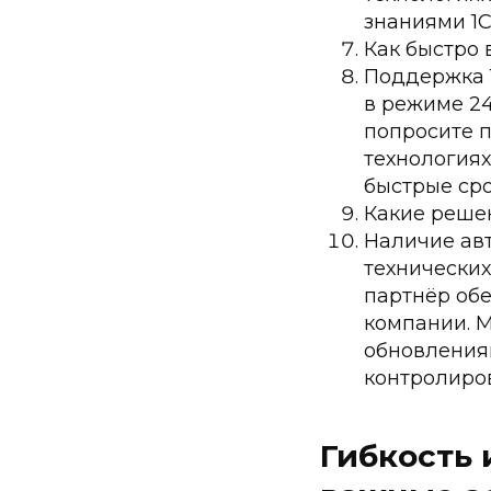
знаниями 1С
Как быстро 
Поддержка 1
в режиме 24
попросите 
технология
быстрые ср
Какие реше
Наличие ав
технически
партнёр об
компании. 
обновлениям
контролиров
Гибкость 