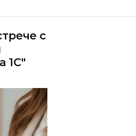
стрече с
я
 1С"