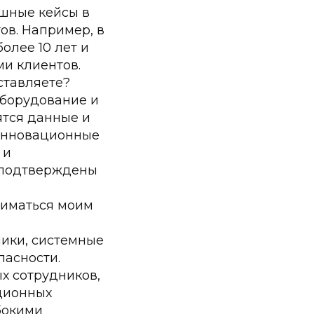
ешные кейсы в
ов. Например, в
олее 10 лет и
и клиентов.
ставляете?
борудование и
ятся данные и
«Инновационные
 и
е подтверждены
ниматься моим
чики, системные
асности.
х сотрудников,
ционных
бокими