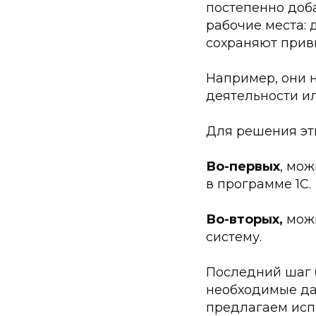
постепенно доб
рабочие места:
сохраняют прив
Например, они н
деятельности ил
Для решения эт
Во-первых
, мо
в программе 1С.
Во-вторых
,
можн
систему.
Последний шаг б
необходимые да
предлагаем исп