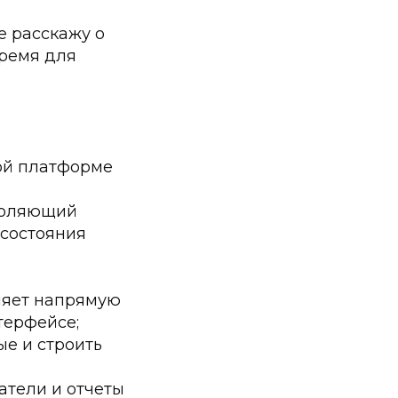
е расскажу о
время для
ой платформе
зволяющий
 состояния
ляет напрямую
терфейсе;
ые и строить
атели и отчеты