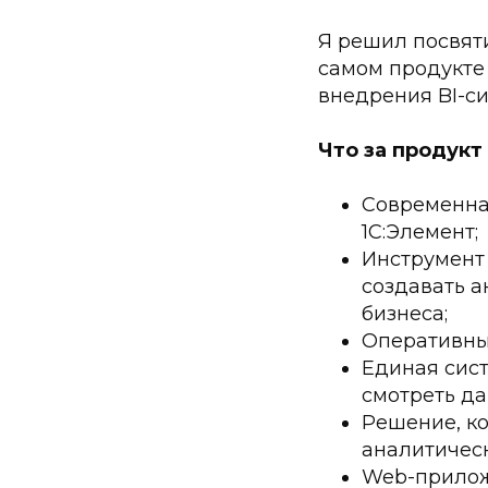
Я решил посвяти
самом продукте 
внедрения BI-си
Что за продукт
Современна
1С:Элемент;
Инструмент
создавать а
бизнеса;
Оперативный
Единая сис
смотреть да
Решение, ко
аналитическ
Web-приложе