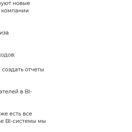
руют новые
м компании
иза
одов:
 создать отчеты
телей в BI-
же есть все
е BI-системы мы