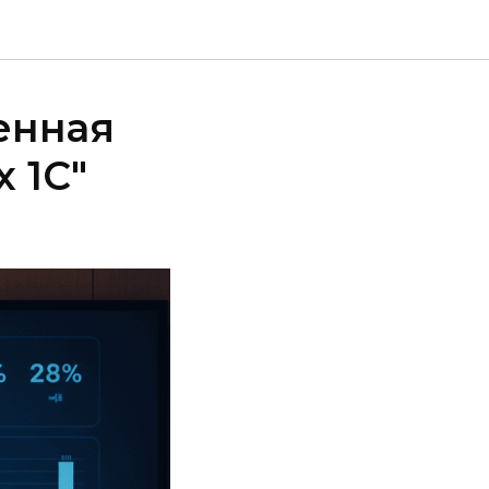
менная
 1С"