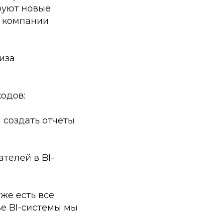
руют новые
м компании
иза
одов:
 создать отчеты
телей в BI-
же есть все
е BI-системы мы