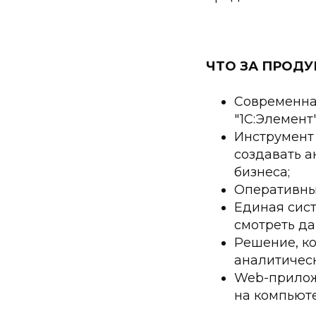
ЧТО ЗА ПРОДУ
Современна
"1С:Элемент"
Инструмент
создавать а
бизнеса;
Оперативный
Единая сис
смотреть да
Решение, ко
аналитическ
Web-приложе
на компьюте