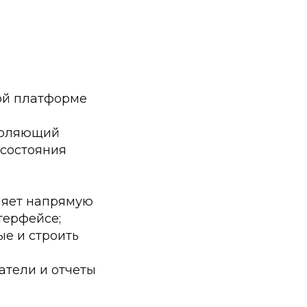
ой платформе
зволяющий
 состояния
ляет напрямую
терфейсе;
ые и строить
атели и отчеты