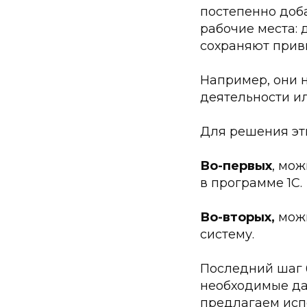
постепенно доб
рабочие места:
сохраняют прив
Например, они н
деятельности ил
Для решения эт
Во-первых
, мо
в программе 1С.
Во-вторых
,
можн
систему.
Последний шаг б
необходимые да
предлагаем исп