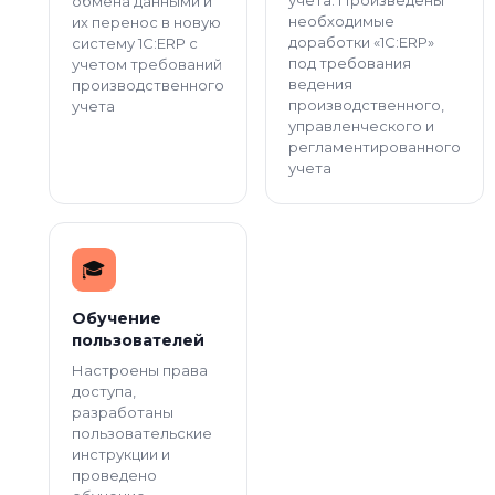
обмена данными и
необходимые
их перенос в новую
доработки «1С:ERP»
систему 1С:ERP с
под требования
учетом требований
ведения
производственного
производственного,
учета
управленческого и
регламентированного
учета
🎓️
Обучение
пользователей
Настроены права
доступа,
разработаны
пользовательские
инструкции и
проведено