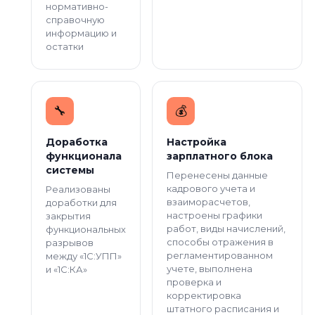
нормативно-
справочную
информацию и
остатки
🔧️
💰️
Доработка
Настройка
функционала
зарплатного блока
системы
Перенесены данные
кадрового учета и
Реализованы
взаиморасчетов,
доработки для
настроены графики
закрытия
работ, виды начислений,
функциональных
способы отражения в
разрывов
регламентированном
между «1С:УПП»
учете, выполнена
и «1С:КА»
проверка и
корректировка
штатного расписания и