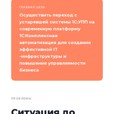
ГЛАВНАЯ ЦЕЛЬ
Осуществить переход с
устаревшей системы 1С:УПП на
современную платформу
1С:Комплексная
автоматизация для создания
эффективной IT
-инфраструктуры и
повышения управляемости
бизнеса
ПРОБЛЕМЫ
Ситуация до