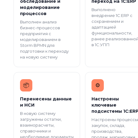
обследование и
переход на 1С:ERP
моделирование
Выполнено
процессов
внедрение 1С:ERP с
сохранением и
Выполнен анализ
адаптацией
бизнес-процессов
функциональности,
предприятия с
ранее реализованно
моделированием в
в 1С:УПП
Storm BPMN для
подготовки к переходу
на новую систему
📦️
⚙️
Перенесены данные
Настроены
и НСИ
ключевые
подсистемы 1С:ER
В новую систему
загружены остатки,
Настроены процессы
взаиморасчеты,
закупок, склада,
справочники и
производства,
необходимые документы
продаж, маркировки,