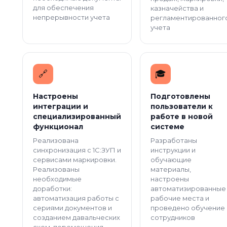
для обеспечения
казначейства и
непрерывности учета
регламентированног
учета
🔗️
🎓️
Настроены
Подготовлены
интеграции и
пользователи к
специализированный
работе в новой
функционал
системе
Реализована
Разработаны
синхронизация с 1С:ЗУП и
инструкции и
сервисами маркировки.
обучающие
Реализованы
материалы,
необходимые
настроены
доработки:
автоматизированные
автоматизация работы с
рабочие места и
сериями документов и
проведено обучение
созданием давальческих
сотрудников
схем, перемещения